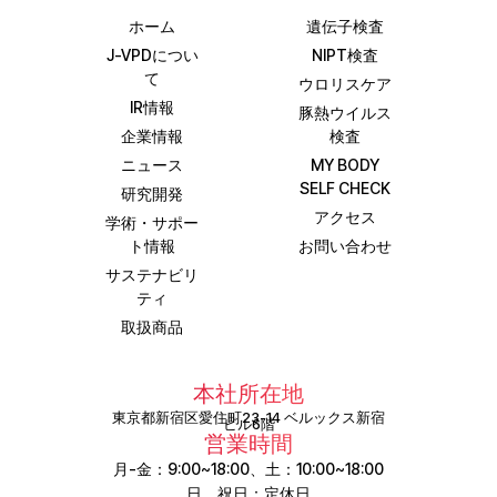
ホーム
遺伝子検査
J-VPDについ
NIPT検査
て
ウロリスケア
IR情報
豚熱ウイルス
企業情報
検査
ニュース
MY BODY
SELF CHECK
研究開発
アクセス
学術・サポー
ト情報
お問い合わせ
サステナビリ
ティ
取扱商品
本社所在地
東京都新宿区愛住町23-14 ベルックス新宿
ビル6階
営業時間
月-金：9:00~18:00、土：10:00~18:00
日、祝日：定休日