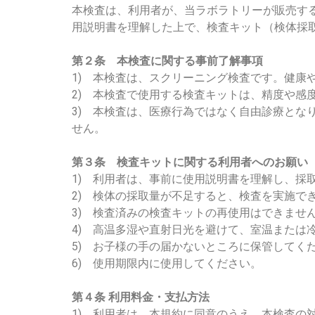
本検査は、利用者が、当ラボラトリーが販売す
用説明書を理解した上で、検査キット（検体採
第２条 本検査に関する事前了解事項
1) 本検査は、スクリーニング検査です。健康
2) 本検査で使用する検査キットは、精度や感
3) 本検査は、医療行為ではなく自由診療と
せん。
第３条 検査キットに関する利用者へのお願い
1) 利用者は、事前に使用説明書を理解し、
2) 検体の採取量が不足すると、検査を実施で
3) 検査済みの検査キットの再使用はできませ
4) 高温多湿や直射日光を避けて、室温または冷
5) お子様の手の届かないところに保管してく
6) 使用期限内に使用してください。
第４条 利用料金・支払方法
1) 利用者は、本規約に同意のうえ、本検査