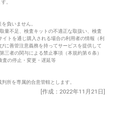
ます。
任を負いません。
採取量不足、検査キットの不適正な取扱い、検査
サイトを通じ購入される場合の利用者の情報（利
らびに善管注意義務を持ってサービスを提供して
は第三者の関与による禁止事項（本規約第６条）
検査の停止・変更・遅延等
裁判所を専属的合意管轄とします。
[作成：2022年11月21日]