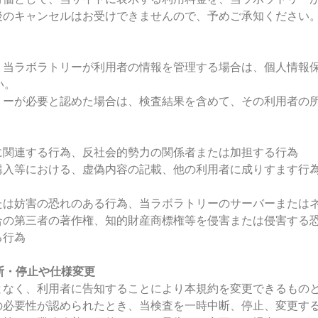
後のキャンセルはお受けできませんので、予めご承知ください
し、当ラボラトリーが利用者の情報を管理する場合は、個人情報
い。
トリーが必要と認めた場合は、検査結果を含めて、その利用者の
に関連する行為、反社会的勢力の関係者または加担する行為
の購入等における、虚偽内容の記載、他の利用者に成りすます行
または妨害の恐れのある行為、当ラボラトリーのサーバーまたは
合の第三者の著作権、知的財産商標権等を侵害または侵害する
る行為
断・停止や仕様変更
となく、利用者に告知することにより本規約を変更できるもの
の必要性が認められたとき、当検査を一時中断、停止、変更す