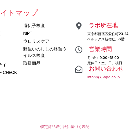
サイトマップ
ラボ所在地
遺伝子検査
て
NIPT
東京都新宿区愛住町23-14
ベルックス新宿ビル6階
ウロリスケア
営業時間
野生いのししの豚熱ウ
イルス検査
月-金：9:00~18:00
取扱商品
定休日：土、日、祝日
ティ
お問い合わせ
F CHECK
infohp@j-vpd.co.jp
特定商品取引法に基づく表記