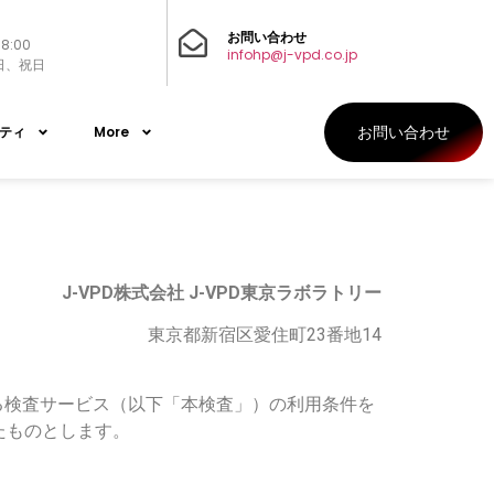
お問い合わせ
8:00
infohp@j-vpd.co.jp
日、祝日
ティ
More
お問い合わせ
J-VPD
株式会社 J-VPD東京ラボラトリー
東京都新宿区愛住町23番地14
する検査サービス（以下「本検査」）の利用条件を
たものとします。