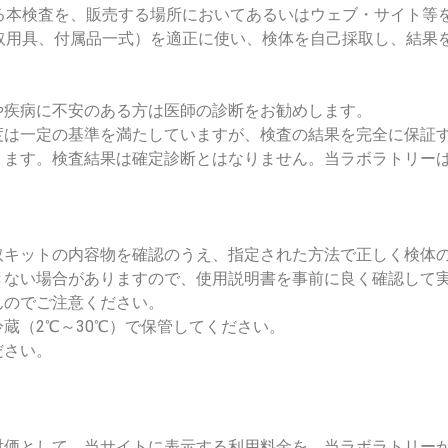
る本検査を、販売する場所においてあるいはウェブ・サイト等
取用具、付属品一式）を適正に使い、検体を自己採取し、結果
や疾病に不安のある方は医師の診断をお勧めします。
度は一定の基準を満たしていますが、検査の結果を完全に保証
なります。検査結果は確定診断とはなりません。当ラボラトリー
採取キットの内容物を確認のうえ、指定された方法で正しく検体
きない場合がありますので、使用説明書を事前に良く確認して
んのでご注意ください。
蔵（2℃～30℃）で保管してください。
ださい。
の対価として、当サイトに表示する利用料金を、当ラボラトリー