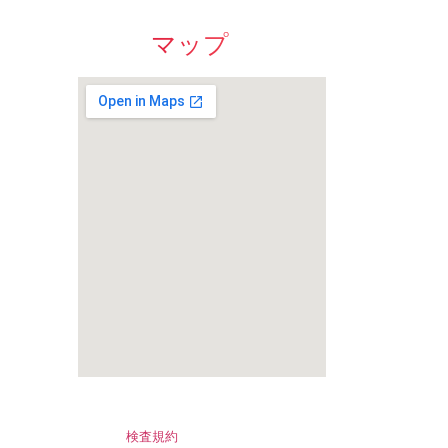
マップ
検査規約