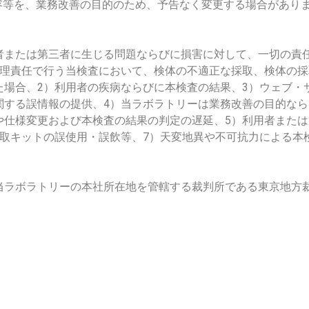
容等を、業務改善の目的のため、予告なく変更する場合があり
者または第三者に生じる問題ならびに損害に対して、一切の責
管理責任で行う当検査において、検体の不適正な採取、検体の
た場合、2）利用者の疾病ならびに本検査の結果、3）ウェブ・
関する誤情報の提供、4）当ラボラトリーは業務改善の目的な
や仕様変更および本検査の結果の判定の遅延、5）利用者また
採取キットの誤使用・誤飲等、7）天変地異や不可抗力による本
当ラボラトリーの本社所在地を管轄する裁判所である東京地方