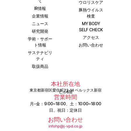
て
ウロリスケア
IR情報
豚熱ウイルス
企業情報
検査
ニュース
MY BODY
SELF CHECK
研究開発
アクセス
学術・サポー
ト情報
お問い合わせ
サステナビリ
ティ
取扱商品
本社所在地
東京都新宿区愛住町23-14 ベルックス新宿
ビル6階
営業時間
月-金：9:00~18:00、土：10:00~18:00
日、祝日：定休日
お問い合わせ
infohp@j-vpd.co.jp